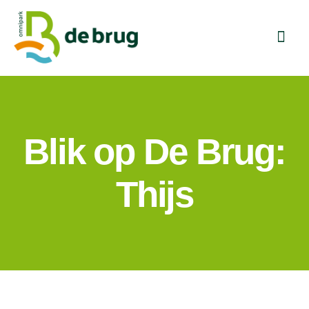
Ga
naar
Togg
inhoud
Navig
Home
Routekaart
Blik op De Brug:
Organisatie
Thijs
Nieuws
FAQ
Contact