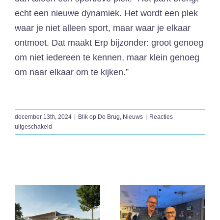
echt een nieuwe dynamiek. Het wordt een plek
waar je niet alleen sport, maar waar je elkaar
ontmoet. Dat maakt Erp bijzonder: groot genoeg
om niet iedereen te kennen, maar klein genoeg
om naar elkaar om te kijken.”
december 13th, 2024
|
Blik op De Brug
,
Nieuws
|
Reacties
voor
uitgeschakeld
Blik
op
De
Brug:
Gerelateerde berichten
Thijs