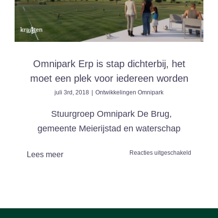
‘Het
is
ons
menens’
Omnipark Erp is stap dichterbij, het
moet een plek voor iedereen worden
juli 3rd, 2018
|
Ontwikkelingen Omnipark
Stuurgroep Omnipark De Brug,
gemeente Meierijstad en waterschap
voor
Reacties uitgeschakeld
Lees meer
Omnipark
Erp
is
stap
dichterbij,
het