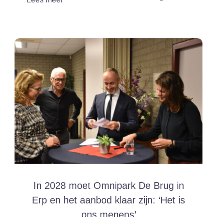
‘Uitstel
is
geen
afstel,
dat
Omnipark
in
Erp
gaat
er
komen’
In 2028 moet Omnipark De Brug in
Erp en het aanbod klaar zijn: ‘Het is
ons menens’