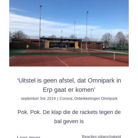
bijdrage
uit
Brussel
‘Uitstel is geen afstel, dat Omnipark in
Erp gaat er komen’
september 3rd, 2019
|
Corona
,
Ontwikkelingen Omnipark
Pok. Pok. De klap die de rackets tegen de
bal geven is
voor
Reacties uitgeschakeld
Lees meer