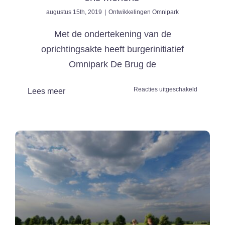
augustus 15th, 2019
|
Ontwikkelingen Omnipark
Met de ondertekening van de
oprichtingsakte heeft burgerinitiatief
Omnipark De Brug de
voor
Reacties uitgeschakeld
Lees meer
In
2028
moet
Omnipark
De
Brug
in
Erp
en
het
aanbod
klaar
zijn: