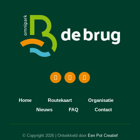
moet
een
plek
voor
iedereen
worden
Home
Routekaart
Organisatie
Nieuws
FAQ
Contact
© Copyright 2026 | Ontwikkeld door
Een Pot Creatief