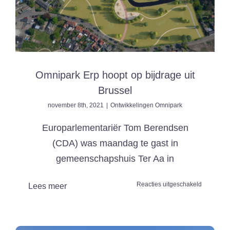
Omnipark Erp hoopt op bijdrage uit
Brussel
november 8th, 2021
|
Ontwikkelingen Omnipark
Europarlementariër Tom Berendsen
(CDA) was maandag te gast in
gemeenschapshuis Ter Aa in
voor
Reacties uitgeschakeld
Lees meer
Omnipark
Erp
hoopt
op